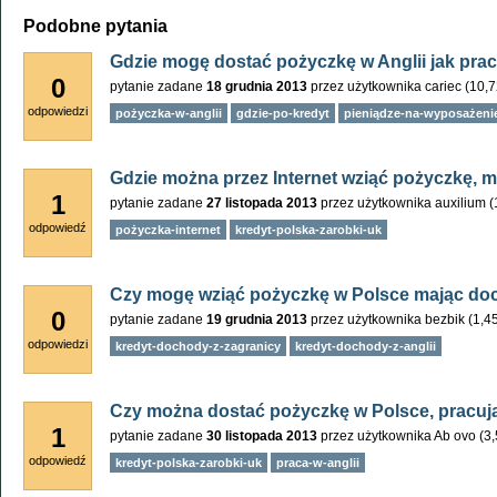
Podobne pytania
Gdzie mogę dostać pożyczkę w Anglii jak prac
0
pytanie zadane
18 grudnia 2013
przez użytkownika
cariec
(
10,
odpowiedzi
pożyczka-w-anglii
gdzie-po-kredyt
pieniądze-na-wyposażeni
Gdzie można przez Internet wziąć pożyczkę, m
1
pytanie zadane
27 listopada 2013
przez użytkownika
auxilium
(
odpowiedź
pożyczka-internet
kredyt-polska-zarobki-uk
Czy mogę wziąć pożyczkę w Polsce mając doc
0
pytanie zadane
19 grudnia 2013
przez użytkownika
bezbik
(
1,4
odpowiedzi
kredyt-dochody-z-zagranicy
kredyt-dochody-z-anglii
Czy można dostać pożyczkę w Polsce, pracują
1
pytanie zadane
30 listopada 2013
przez użytkownika
Ab ovo
(
3
odpowiedź
kredyt-polska-zarobki-uk
praca-w-anglii