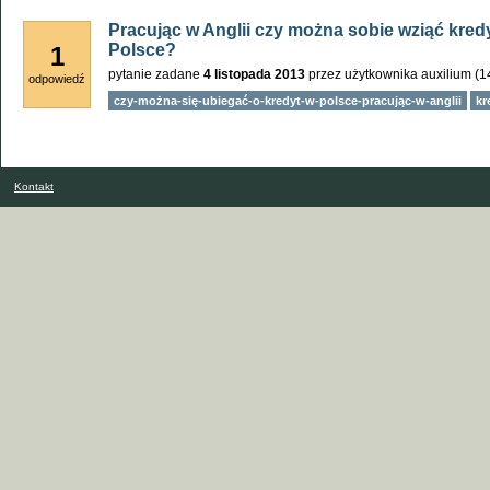
Pracując w Anglii czy można sobie wziąć kre
Polsce?
1
pytanie zadane
4 listopada 2013
przez użytkownika
auxilium
(
1
odpowiedź
czy-można-się-ubiegać-o-kredyt-w-polsce-pracując-w-anglii
kr
Kontakt