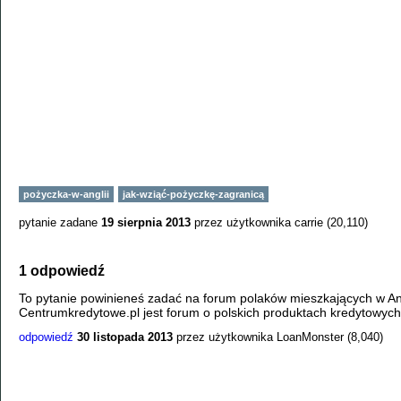
pożyczka-w-anglii
jak-wziąć-pożyczkę-zagranicą
pytanie zadane
19 sierpnia 2013
przez użytkownika
carrie
(
20,110
)
1 odpowiedź
To pytanie powinieneś zadać na forum polaków mieszkających w Ang
Centrumkredytowe.pl jest forum o polskich produktach kredytowych
odpowiedź
30 listopada 2013
przez użytkownika
LoanMonster
(
8,040
)