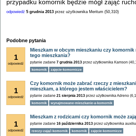
przypadku komornik będzie mógł zająć ruch
odpowiedź
5 grudnia 2013
przez użytkownika
Meritum
(
50,310
)
Podobne pytania
Mieszkam w obcym mieszkaniu czy komornik m
tego mieszkania?
1
pytanie zadane
7 grudnia 2013
przez użytkownika
Kamson
(
40,
odpowiedź
komornik
zajęcie-komornicze
Czy komornik może zabrać rzeczy z mieszkani
mieszkam, a którego jestem właścicielem?
1
pytanie zadane
21 sierpnia 2013
przez użytkownika
Adreno
(
6,
odpowiedź
komornik
wynajmowane-mieszkanie-a-komornik
Mieszkam z rodzicami czy komornik może zają
1
pytanie zadane
16 października 2013
przez użytkownika
auxili
odpowiedź
rzeczy-zająć-komornik
komornik
zajęcie-komornicze