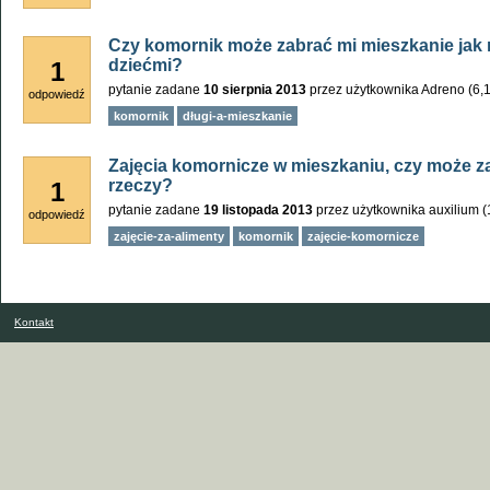
Czy komornik może zabrać mi mieszkanie jak m
dziećmi?
1
pytanie zadane
10 sierpnia 2013
przez użytkownika
Adreno
(
6,
odpowiedź
komornik
długi-a-mieszkanie
Zajęcia komornicze w mieszkaniu, czy może z
rzeczy?
1
pytanie zadane
19 listopada 2013
przez użytkownika
auxilium
(
odpowiedź
zajęcie-za-alimenty
komornik
zajęcie-komornicze
Kontakt