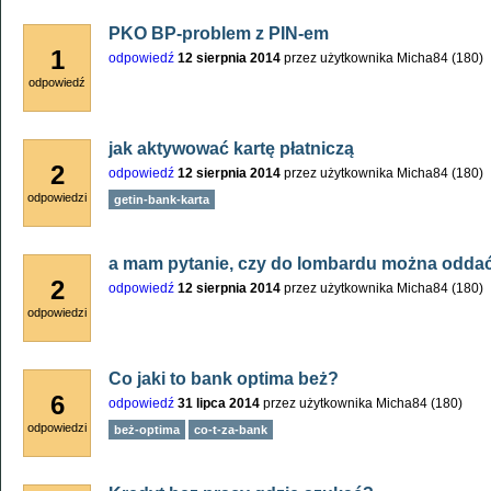
PKO BP-problem z PIN-em
1
odpowiedź
12 sierpnia 2014
przez użytkownika
Micha84
(
180
)
odpowiedź
jak aktywować kartę płatniczą
2
odpowiedź
12 sierpnia 2014
przez użytkownika
Micha84
(
180
)
odpowiedzi
getin-bank-karta
a mam pytanie, czy do lombardu można oddać 
2
odpowiedź
12 sierpnia 2014
przez użytkownika
Micha84
(
180
)
odpowiedzi
Co jaki to bank optima beż?
6
odpowiedź
31 lipca 2014
przez użytkownika
Micha84
(
180
)
odpowiedzi
beż-optima
co-t-za-bank