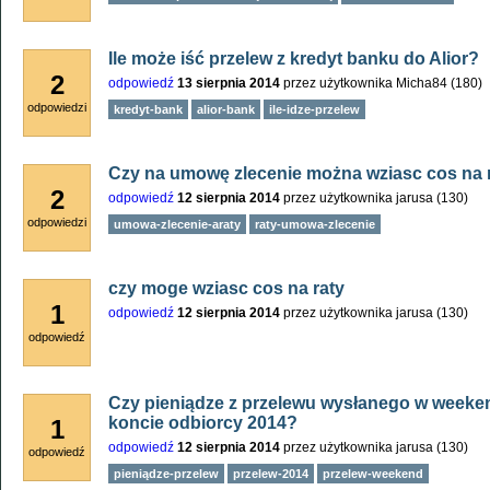
Ile może iść przelew z kredyt banku do Alior?
2
odpowiedź
13 sierpnia 2014
przez użytkownika
Micha84
(
180
)
odpowiedzi
kredyt-bank
alior-bank
ile-idze-przelew
Czy na umowę zlecenie można wziasc cos na 
2
odpowiedź
12 sierpnia 2014
przez użytkownika
jarusa
(
130
)
odpowiedzi
umowa-zlecenie-araty
raty-umowa-zlecenie
czy moge wziasc cos na raty
1
odpowiedź
12 sierpnia 2014
przez użytkownika
jarusa
(
130
)
odpowiedź
Czy pieniądze z przelewu wysłanego w weeken
koncie odbiorcy 2014?
1
odpowiedź
12 sierpnia 2014
przez użytkownika
jarusa
(
130
)
odpowiedź
pieniądze-przelew
przelew-2014
przelew-weekend