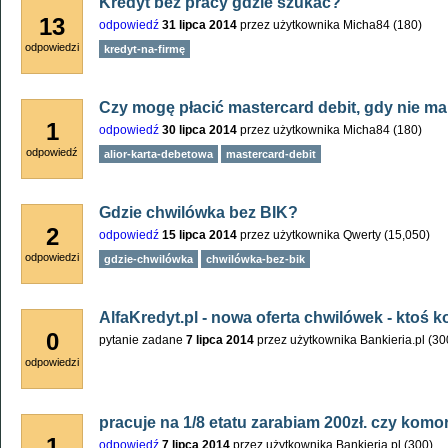
Kredyt bez pracy gdzie szukać?
13
odpowiedź
31 lipca 2014
przez użytkownika
Micha84
(
180
)
odpowiedzi
kredyt-na-firmę
Czy mogę płacić mastercard debit, gdy nie 
1
odpowiedź
30 lipca 2014
przez użytkownika
Micha84
(
180
)
odpowiedź
alior-karta-debetowa
mastercard-debit
Gdzie chwilówka bez BIK?
2
odpowiedź
15 lipca 2014
przez użytkownika
Qwerty
(
15,050
)
odpowiedzi
gdzie-chwilówka
chwilówka-bez-bik
AlfaKredyt.pl - nowa oferta chwilówek - ktoś k
0
pytanie zadane
7 lipca 2014
przez użytkownika
Bankieria.pl
(
30
odpowiedzi
pracuje na 1/8 etatu zarabiam 200zł. czy komo
1
odpowiedź
7 lipca 2014
przez użytkownika
Bankieria.pl
(
300
)