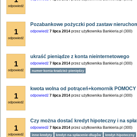
odpowiedź
Pozabankowe pożyczki pod zastaw nierucho
1
odpowiedź
7 lipca 2014
przez użytkownika
Bankieria.pl
(
300
)
odpowiedź
ukraść pieniądze z konta nieinternetowego
1
odpowiedź
7 lipca 2014
przez użytkownika
Bankieria.pl
(
300
)
odpowiedź
numer-konta-kradzież-pieniędzy
kwota wolna od potrąceń+komornik POMOCY
1
odpowiedź
7 lipca 2014
przez użytkownika
Bankieria.pl
(
300
)
odpowiedź
Czy można dostać kredyt hipoteczny i na spł
1
odpowiedź
7 lipca 2014
przez użytkownika
Bankieria.pl
(
300
)
odpowiedź
inne-kredyty
kredyt-na-spłacenie-długów
kredyt-hipoteczny