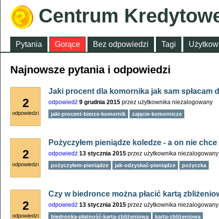
Centrum Kredytow
Pytania
Gorące
Bez odpowiedzi
Tagi
Użytkow
Najnowsze pytania i odpowiedzi
Jaki procent dla komornika jak sam spłacam 
2
odpowiedź
9 grudnia 2015
przez użytkownika
niezalogowany
odpowiedzi
jaki-procent-bierze-komornik
zajęcie-komornicze
Pożyczyłem pieniądze koledze - a on nie chce
2
odpowiedź
13 stycznia 2015
przez użytkownika
niezalogowany
odpowiedzi
pożyczyłem-pieniądze
jak-odzyskać-pieniądze
pożyczka
Czy w biedronce można płacić kartą zbliżeni
2
odpowiedź
13 stycznia 2015
przez użytkownika
niezalogowany
odpowiedzi
biedronka-płatność-kartą-zbliżeniową
karta-zbliżeniowa