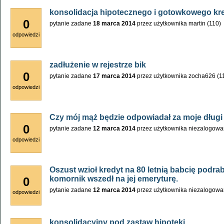
konsolidacja hipotecznego i gotowkowego kr
0
pytanie zadane
18 marca 2014
przez użytkownika
martin
(
110
)
odpowiedzi
zadłużenie w rejestrze bik
0
pytanie zadane
17 marca 2014
przez użytkownika
zocha626
(
1
odpowiedzi
Czy mój mąż będzie odpowiadał za moje długi
0
pytanie zadane
12 marca 2014
przez użytkownika
niezalogowa
odpowiedzi
Oszust wzioł kredyt na 80 letnią babcię podrab
komornik wszedł na jej emeryturę.
0
pytanie zadane
12 marca 2014
przez użytkownika
niezalogowa
odpowiedzi
konsolidacyjny pod zastaw hipoteki