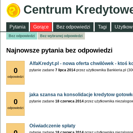
Centrum Kredytow
Pytania
Gorące
Bez odpowiedzi
Tagi
Użytkow
Bez odpowiedzi
Bez wybranej odpowiedzi
Najnowsze pytania bez odpowiedzi
AlfaKredyt.pl - nowa oferta chwilówek - ktoś k
0
pytanie zadane
7 lipca 2014
przez użytkownika
Bankieria.pl
(
30
odpowiedzi
jaka szansa na konsolidacje kredytow gotow
0
pytanie zadane
18 czerwca 2014
przez użytkownika
niezalogo
odpowiedzi
Oświadczenie spłaty
0
pytanie zadane
18 czerwca 2014
przez użytkownika
niezalogo