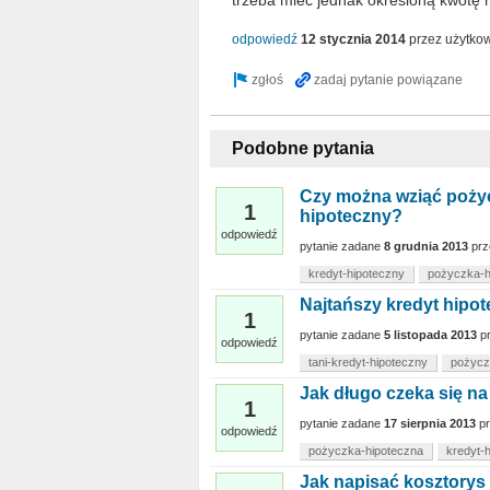
odpowiedź
12 stycznia 2014
przez użytko
Podobne pytania
Czy można wziąć pożyc
1
hipoteczny?
odpowiedź
pytanie zadane
8 grudnia 2013
prz
kredyt-hipoteczny
pożyczka-h
Najtańszy kredyt hipo
1
pytanie zadane
5 listopada 2013
p
odpowiedź
tani-kredyt-hipoteczny
pożycz
Jak długo czeka się n
1
pytanie zadane
17 sierpnia 2013
p
odpowiedź
pożyczka-hipoteczna
kredyt-h
Jak napisać kosztorys