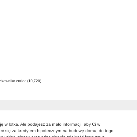
ytkownika
cariec
(
10,720
)
ę w lotka. Ale podajesz za mało informacji, aby Ci w
eć się za kredytem hipotecznym na budowę domu, do tego
na wkład własny oraz odpowiednią zdolność kredytową.