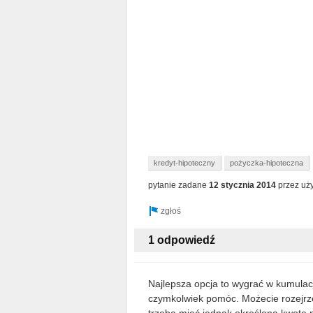
kredyt-hipoteczny
pożyczka-hipoteczna
pytanie zadane
12 stycznia 2014
przez uż
1 odpowiedź
Najlepsza opcja to wygrać w kumulacj
czymkolwiek pomóc. Możecie rozejrz
trzeba mieć jednak określoną kwotę 