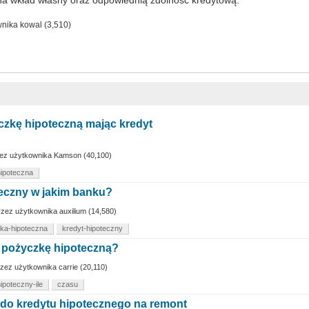
wnika
kowal
(
3,510
)
zkę hipoteczną mając kredyt
ez użytkownika
Kamson
(
40,100
)
ipoteczna
teczny w jakim banku?
rzez użytkownika
auxilium
(
14,580
)
ka-hipoteczna
kredyt-hipoteczny
a pożyczkę hipoteczną?
rzez użytkownika
carrie
(
20,110
)
ipoteczny-ile
czasu
 do kredytu hipotecznego na remont