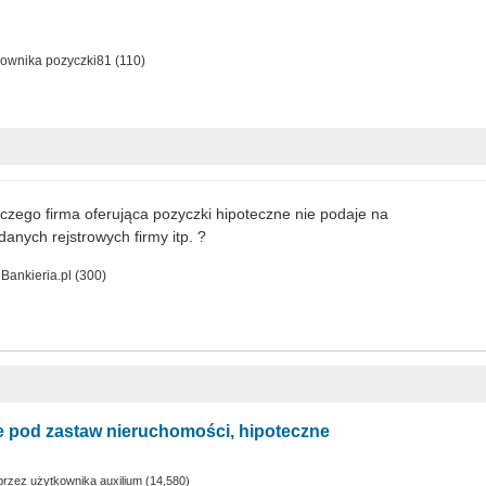
kownika
pozyczki81
(
110
)
zego firma oferująca pozyczki hipoteczne nie podaje na
danych rejstrowych firmy itp. ?
a
Bankieria.pl
(
300
)
 pod zastaw nieruchomości, hipoteczne
przez użytkownika
auxilium
(
14,580
)