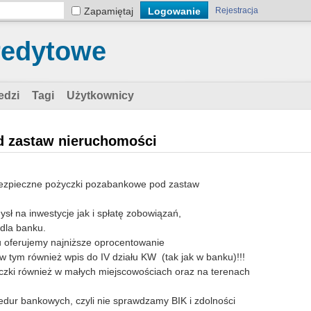
Zapamiętaj
Rejestracja
redytowe
edzi
Tagi
Użytkownicy
d zastaw nieruchomości
bezpieczne pożyczki pozabankowe pod zastaw
sł na inwestycje jak i spłatę zobowiązań,
dla banku.
ku oferujemy najniższe oprocentowanie
w tym również wpis do IV działu KW (tak jak w banku)!!!
yczki również w małych miejscowościach oraz na terenach
edur bankowych, czyli nie sprawdzamy BIK i zdolności