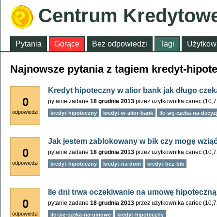
Centrum Kredytow
Pytania
Gorące
Bez odpowiedzi
Tagi
Użytkow
Najnowsze pytania z tagiem kredyt-hipot
Kredyt hipoteczny w alior bank jak długo czek
0
pytanie zadane
18 grudnia 2013
przez użytkownika
cariec
(
10,
odpowiedzi
kredyt-hipoteczny
kredyt-w-alior-bank
ile-się-czeka-na-decyz
Jak jestem zablokowany w bik czy mogę wziąć
0
pytanie zadane
18 grudnia 2013
przez użytkownika
cariec
(
10,
odpowiedzi
kredyt-hipoteczny
kredyt-na-dom
kredyt-bez-bik
Ile dni trwa oczekiwanie na umowę hipoteczn
0
pytanie zadane
18 grudnia 2013
przez użytkownika
cariec
(
10,
odpowiedzi
ile-się-czeka-na-umowe
kredyt-hipoteczny