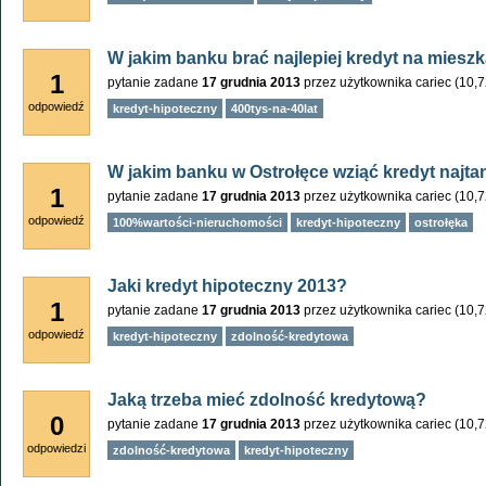
W jakim banku brać najlepiej kredyt na miesz
1
pytanie zadane
17 grudnia 2013
przez użytkownika
cariec
(
10,
odpowiedź
kredyt-hipoteczny
400tys-na-40lat
W jakim banku w Ostrołęce wziąć kredyt najtan
1
pytanie zadane
17 grudnia 2013
przez użytkownika
cariec
(
10,
odpowiedź
100%wartości-nieruchomości
kredyt-hipoteczny
ostrołęka
Jaki kredyt hipoteczny 2013?
1
pytanie zadane
17 grudnia 2013
przez użytkownika
cariec
(
10,
odpowiedź
kredyt-hipoteczny
zdolność-kredytowa
Jaką trzeba mieć zdolność kredytową?
0
pytanie zadane
17 grudnia 2013
przez użytkownika
cariec
(
10,
odpowiedzi
zdolność-kredytowa
kredyt-hipoteczny