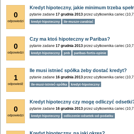
Kredyt hipoteczny, jakie minimum trzeba speł
0
pytanie zadane
17 grudnia 2013
przez użytkownika
cariec
(
10,
odpowiedzi
kredyt-hipoteczny
ile-musze-zarabiać
Czy ma ktoś hipoteczny w Paribas?
0
pytanie zadane
17 grudnia 2013
przez użytkownika
cariec
(
10,
odpowiedzi
kredyt-hipoteczny
pnb
paribas-fortis-opinie
Ile musi istnieć spółka żeby dostać kredyt?
1
pytanie zadane
16 grudnia 2013
przez użytkownika
cariec
(
10,
odpowiedź
ile-musi-istnieć-spółka
kredyt-hipoteczny
Kredyt hipoteczny czy mogę odliczyć odsetki
0
pytanie zadane
16 grudnia 2013
przez użytkownika
cariec
(
10,
odpowiedzi
kredyt-hipoteczny
odliczenie-odsetek-od-podatku
Kredyt hipoteczny, na jaki okres?