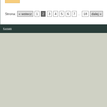
Strona:
« wstecz
1
2
3
4
5
6
7
...
18
dalej »
Kontakt