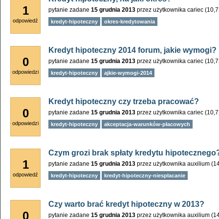
1
pytanie zadane
15 grudnia 2013
przez użytkownika
cariec
(
10,
odpowiedź
kredyt-hipoteczny
okres-kredytowania
Kredyt hipoteczny 2014 forum, jakie wymogi?
0
pytanie zadane
15 grudnia 2013
przez użytkownika
cariec
(
10,
odpowiedzi
kredyt-hipoteczny
ajkie-wymogi-2014
Kredyt hipoteczny czy trzeba pracować?
0
pytanie zadane
15 grudnia 2013
przez użytkownika
cariec
(
10,
odpowiedzi
kredyt-hipoteczny
akceptacja-warunków-płacowych
Czym grozi brak spłaty kredytu hipotecznego
1
pytanie zadane
15 grudnia 2013
przez użytkownika
auxilium
(
1
odpowiedź
kredyt-hipoteczny
kredyt-hipoteczny-niespłacanie
Czy warto brać kredyt hipoteczny w 2013?
0
pytanie zadane
15 grudnia 2013
przez użytkownika
auxilium
(
1