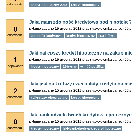
odpowiedzi
kredyt-hipoteczny-2013
kredyt-hipoteczny
Jaką mam zdolność kredytową pod hipotekę?
0
pytanie zadane
15 grudnia 2013
przez użytkownika
cariec
(
10,
odpowiedzi
zdolność-kredytowa
kredyt-hipoteczny
etat-i-firma
Jaki najlepszy kredyt hipoteczny na zakup mi
1
pytanie zadane
15 grudnia 2013
przez użytkownika
cariec
(
10,
odpowiedź
kredyt-hipoteczny
120tys-w
w
30tys-25lat
Jaki jest najkrótszy czas spłaty kredytu na m
2
pytanie zadane
15 grudnia 2013
przez użytkownika
cariec
(
10,
odpowiedzi
najkrótszy-okres-spłaty
kredyt-hipoteczny
Jak bank udzieli dwóch kredytów hipoteczny
0
pytanie zadane
15 grudnia 2013
przez użytkownika
cariec
(
10,
odpowiedzi
kredyt-hipoteczny
jaki-bank-da-dwa-kredyty-hipoteczne