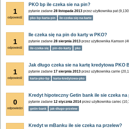
PKO bp ile czeka sie na pin?
1
pytanie zadane
28 listopada 2013
przez użytkownika
pat
(
9,130
odpowiedź
pko-bp-karta-pin
ile-czeka-się-na-karte
Ile czeka się na pin do karty w PKO?
1
pytanie zadane
28 sierpnia 2013
przez użytkownika
Kamson
(
4
odpowiedź
ile-czeka-się
pin-do-karty
pko
Jak długo czeka sie na kartę kredytowa PKO 
1
pytanie zadane
17 sierpnia 2013
przez użytkownika
carrie
(
20,
odpowiedź
karta-pko-bp
karta-kredytowa-pko
Kredyt hipoteczny Getin bank ile sie czeka na
0
pytanie zadane
12 stycznia 2014
przez użytkownika
cariec
(
10,
odpowiedzi
getin-bank
jak-długo-przelew
Kredyt w mBanku ile sie czeka na przelew?