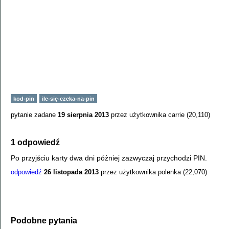
kod-pin
ile-się-czeka-na-pin
pytanie zadane
19 sierpnia 2013
przez użytkownika
carrie
(
20,110
)
1 odpowiedź
Po przyjściu karty dwa dni póżniej zazwyczaj przychodzi PIN.
odpowiedź
26 listopada 2013
przez użytkownika
polenka
(
22,070
)
Podobne pytania