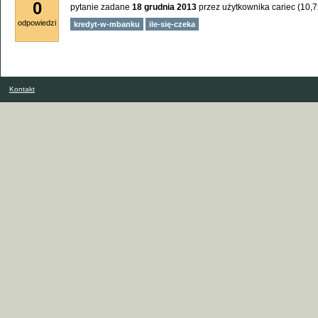
0
pytanie zadane
18 grudnia 2013
przez użytkownika
cariec
(
10,
odpowiedzi
kredyt-w-mbanku
ile-się-czeka
Kontakt