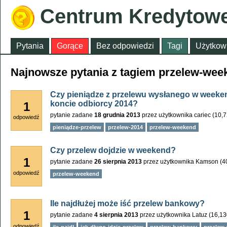
Centrum Kredytow
Pytania
Gorące
Bez odpowiedzi
Tagi
Użytkow
Najnowsze pytania z tagiem przelew-wee
Czy pieniądze z przelewu wysłanego w weeken
koncie odbiorcy 2014?
1
pytanie zadane
18 grudnia 2013
przez użytkownika
cariec
(
10,
odpowiedź
pieniądze-przelew
przelew-2014
przelew-weekend
Czy przelew dojdzie w weekend?
1
pytanie zadane
26 sierpnia 2013
przez użytkownika
Kamson
(
4
odpowiedź
przelew-weekend
Ile najdłużej może iść przelew bankowy?
1
pytanie zadane
4 sierpnia 2013
przez użytkownika
Latuz
(
16,13
odpowiedź