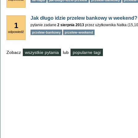
ile-najdł
jak-długo-idzie-przelew
przelew-bankowy
przelew
Jak długo idzie przelew bankowy w weekend?
1
pytanie zadane
2 sierpnia 2013
przez użytkownika
Natka
(
15,1
odpowiedź
przelew-bankowy
przelew-weekend
Zobacz
wszystkie pytania
lub
popularne tagi