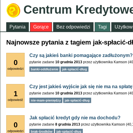
Centrum Kredytow
Pytania
Gorące
Bez odpowiedzi
Tagi
Użytkow
Najnowsze pytania z tagiem jak-spłacić-d
Czy są jakieś banki pomagające zadłużonym?
0
pytanie zadane
10 grudnia 2013
przez użytkownika
Kamson
(
40
odpowiedzi
banki-oddłużenie
jak-spłacić-dług
Czy jest jakieś wyjście jak się nie ma na spłat
1
pytanie zadane
10 grudnia 2013
przez użytkownika
Kamson
(
40
odpowiedź
nie-mam-pieniędzy
jak-spłacić-dług
Jak spłacić kredyt gdy nie ma dochodu?
0
pytanie zadane
8 grudnia 2013
przez użytkownika
Kamson
(
40,
odpowiedzi
brak-środków
jak-spłacić-dług