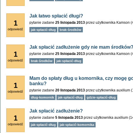
Jak łatwo spłacić długi?
1
pytanie zadane
25 listopada 2013
przez użytkownika
Kamson
(
odpowiedź
jak-spłacić-dług
brak-środków
Jak spłacić zadłużenie gdy nie mam środków
1
pytanie zadane
25 listopada 2013
przez użytkownika
Kamson
(
odpowiedź
brak-środków
jak-spłacić-dług
Mam do spłaty dług u komornika, czy mogę go
banku?
1
pytanie zadane
20 listopada 2013
przez użytkownika
auxilium
(
odpowiedź
dług-komornik
jak-spłacić-dług
gdzie-spłacić-dług
Jak spłacić zadłużenie?
1
pytanie zadane
5 listopada 2013
przez użytkownika
auxilium
(
1
odpowiedź
jak-spłacić-dług
jak-spłacić-komornika